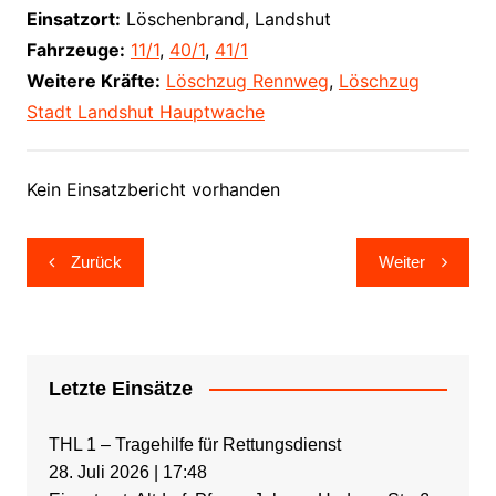
Einsatzort:
Löschenbrand, Landshut
Fahrzeuge:
11/1
,
40/1
,
41/1
Weitere Kräfte:
Löschzug Rennweg
,
Löschzug
Stadt Landshut Hauptwache
Kein Einsatzbericht vorhanden
Beitragsnavigation
Zurück
Weiter
Letzte Einsätze
THL 1 – Tragehilfe für Rettungsdienst
28. Juli 2026
|
17:48