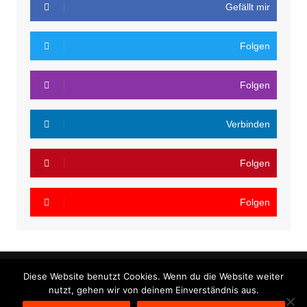
Gefällt mir
Folgen
Folgen
Verbinden
Folgen
Folgen
Diese Website benutzt Cookies. Wenn du die Website weiter
nutzt, gehen wir von deinem Einverständnis aus.
Cream Magazine von
Themebeez