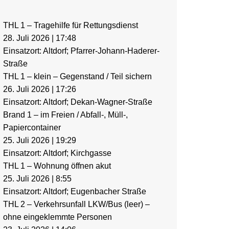
THL 1 – Tragehilfe für Rettungsdienst
28. Juli 2026
|
17:48
Einsatzort: Altdorf; Pfarrer-Johann-Haderer-
Straße
THL 1 – klein – Gegenstand / Teil sichern
26. Juli 2026
|
17:26
Einsatzort: Altdorf; Dekan-Wagner-Straße
Brand 1 – im Freien / Abfall-, Müll-,
Papiercontainer
25. Juli 2026
|
19:29
Einsatzort: Altdorf; Kirchgasse
THL 1 – Wohnung öffnen akut
25. Juli 2026
|
8:55
Einsatzort: Altdorf; Eugenbacher Straße
THL 2 – Verkehrsunfall LKW/Bus (leer) –
ohne eingeklemmte Personen