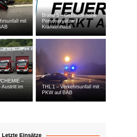
Brand 5 – Gebäude hohe
rsunfall mit
Personenanzahl /
 BAB
Krankenhaus
/CHEMIE –
Austritt im
THL 1 – Verkehrsunfall mit
erkehrsunfall mit PKW
PKW auf BAB
Letzte Einsätze