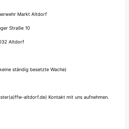
HR IM
Schirmherrnbitten
13.05.2023
tdorf 40/1 – HLF
euerwehr Markt Altdorf
te für ihren PKW
Festmutter – und
Festbrautbitten 08.09.2023
tdorf 41/1 –
 – ein wichtiger
nger Straße 10
!
Bierprobe für das 150-jährige
Gründungsfest – 29.05.2024
ltdorf 56/1 – V-LKW
eitigung
32 Altdorf
Schönwetterbitten
sicherungsanhänge
rhalten im
10.05.2024
 Was tun wenn´s
schanhänger – P250
eitfaden
(keine ständig besetzte Wache)
aggregat – 46kVA
zen – alle
e Fahrzeuge
Florian Altdorf 11/1 (Außer
fos
Dienst) MZF
ter(a)ffw-altdorf.de) Kontakt mit uns aufnehmen.
FF Altdorf 43/1 (Außer
Dienst) – LF8
Florian Altdorf 48/1 (Außer
Dienst) – LF 16-TS