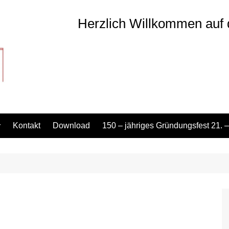
Herzlich Willkommen auf 
Kontakt
Download
150 – jähriges Gründungsfest 21. –
weise bei
rführung
Wir feiern mit euch – 150
ldbrandgefahr
Jahre Feuerwehr Altdorf!
chaft
tdorf 12/1 ELW
Hausnummern –
Zeltparty – 21.06.2024 –
ft
ltdorf 14/1 – MTW
n retten?!
OIDDORF LASSTS
BRENNA – Buslinien &
uerwehr
tdorf 21/1 – TLF
Vorstellung Jugendfeuerwehr
 ich mich bei
Vorstellung
„Muttizettel“
Altdorf
Martinshorn?!
Schutzausrüstung
erwehr
Vorstellung Kinderfeuerwehr
Patenbitten 20.10.2023
tdorf 30/1 – DLK
Altdorf
er