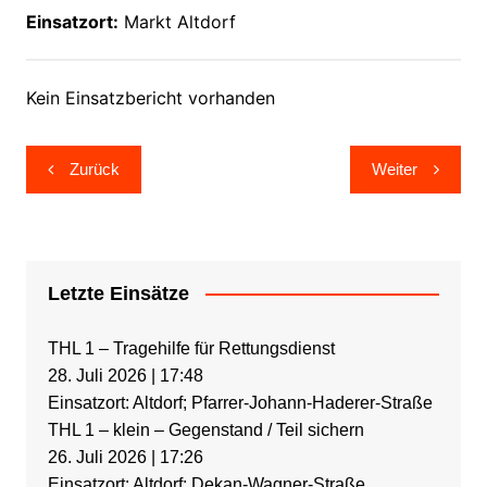
Einsatzort:
Markt Altdorf
Kein Einsatzbericht vorhanden
Beitragsnavigation
Zurück
Weiter
Letzte Einsätze
THL 1 – Tragehilfe für Rettungsdienst
28. Juli 2026
|
17:48
Einsatzort: Altdorf; Pfarrer-Johann-Haderer-Straße
THL 1 – klein – Gegenstand / Teil sichern
26. Juli 2026
|
17:26
Einsatzort: Altdorf; Dekan-Wagner-Straße