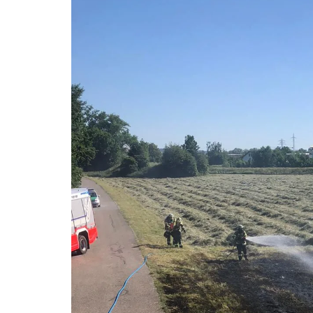
Einsätze 2022
23/12
„FEUERWE
EINSATZ“
Einsätze 2021
Florian Al
20/16
Rettungskar
Einsätze 2020
Florian Al
Rauchmelder
LF20KatS
Lebensretter
Florian A
Insektenbes
Verkehrs
Richtiges Ve
r – VSA
Brandfall –
brennt?
Pulverlö
Unwetter – L
Notstrom
Notruf abset
Ehemalig
wichtigen In