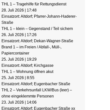
THL 1 – Tragehilfe für Rettungsdienst
28. Juli 2026
|
17:48
Einsatzort: Altdorf; Pfarrer-Johann-Haderer-
Straße
THL 1 – klein – Gegenstand / Teil sichern
26. Juli 2026
|
17:26
Einsatzort: Altdorf; Dekan-Wagner-Straße
Brand 1 – im Freien / Abfall-, Müll-,
Papiercontainer
25. Juli 2026
|
19:29
Einsatzort: Altdorf; Kirchgasse
THL 1 – Wohnung öffnen akut
25. Juli 2026
|
8:55
Einsatzort: Altdorf; Eugenbacher Straße
THL 2 – Verkehrsunfall LKW/Bus (leer) –
ohne eingeklemmte Personen
23. Juli 2026
|
14:06
Einsatzort: Altdorf; Eugenbacher Straße xx