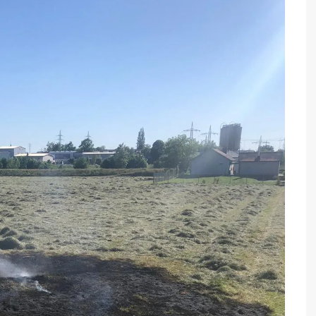
HR IM
Schirmherrnbitten
13.05.2023
tdorf 40/1 – HLF
te für ihren PKW
Festmutter – und
Festbrautbitten 08.09.2023
tdorf 41/1 –
 – ein wichtiger
!
Bierprobe für das 150-jährige
Gründungsfest – 29.05.2024
ltdorf 56/1 – V-LKW
eitigung
Schönwetterbitten
sicherungsanhänge
rhalten im
10.05.2024
 Was tun wenn´s
schanhänger – P250
eitfaden
aggregat – 46kVA
zen – alle
e Fahrzeuge
Florian Altdorf 11/1 (Außer
fos
Dienst) MZF
FF Altdorf 43/1 (Außer
Dienst) – LF8
Florian Altdorf 48/1 (Außer
Dienst) – LF 16-TS