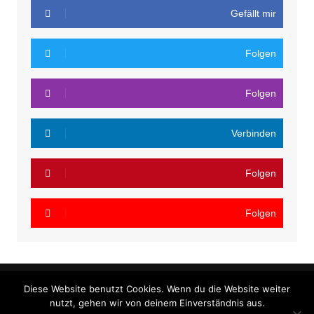
Gefällt mir
Folgen
Folgen
Verbinden
Folgen
Folgen
Diese Website benutzt Cookies. Wenn du die Website weiter
nutzt, gehen wir von deinem Einverständnis aus.
Cream Magazine von
Themebeez