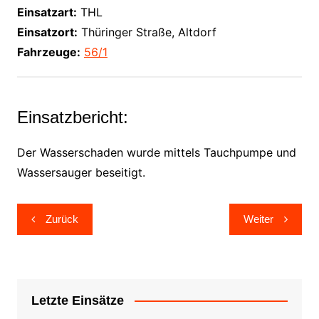
Einsatzart:
THL
Einsatzort:
Thüringer Straße, Altdorf
Fahrzeuge:
56/1
Einsatzbericht:
Der Wasserschaden wurde mittels Tauchpumpe und
Wassersauger beseitigt.
Beitragsnavigation
Zurück
Weiter
Letzte Einsätze