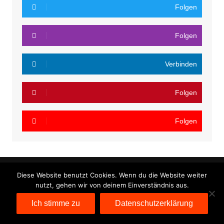
Folgen
Folgen
Verbinden
Folgen
Folgen
Diese Website benutzt Cookies. Wenn du die Website weiter
nutzt, gehen wir von deinem Einverständnis aus.
Cream Magazine von
Themebeez
Ich stimme zu
Datenschutzerklärung
Datenschutzerklärung
Impressum