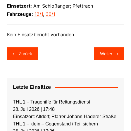
Einsatzort:
Am Schloßanger; Pfettrach
Fahrzeuge:
12/1
,
30/1
Kein Einsatzbericht vorhanden
Beitragsnavigation
Zurück
Weiter
Letzte Einsätze
THL 1 – Tragehilfe für Rettungsdienst
28. Juli 2026
|
17:48
Einsatzort: Altdorf; Pfarrer-Johann-Haderer-Straße
THL 1 – klein – Gegenstand / Teil sichern