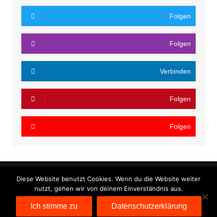
Folgen
Folgen
Verbinden
Folgen
Folgen
Diese Website benutzt Cookies. Wenn du die Website weiter
nutzt, gehen wir von deinem Einverständnis aus.
Cream Magazine von
Themebeez
Ich stimme zu
Datenschutzerklärung
Datenschutzerklärung
Impressum