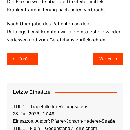
Die Person wurde über die Drehleiter mittels
Krankentragehalterung nach unten verbracht.
Nach Übergabe des Patienten an den
Rettungsdienst konnten wir die Einsatzstelle wieder
verlassen und zum Gerätehaus zurückkehren.
Beitragsnavigation
Zurück
Weiter
Letzte Einsätze
THL 1 – Tragehilfe für Rettungsdienst
28. Juli 2026
|
17:48
Einsatzort: Altdorf; Pfarrer-Johann-Haderer-Straße
THL 1 – klein – Gegenstand / Teil sichern