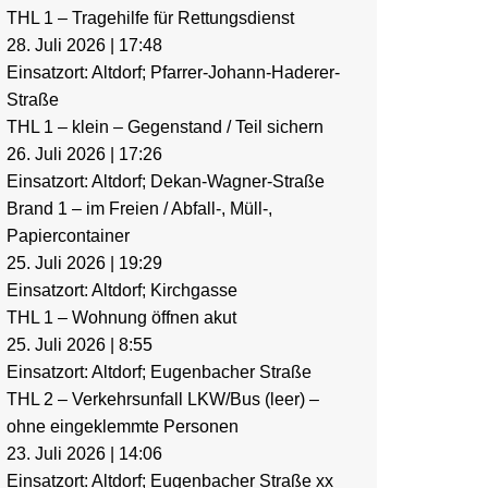
THL 1 – Tragehilfe für Rettungsdienst
28. Juli 2026
|
17:48
Einsatzort: Altdorf; Pfarrer-Johann-Haderer-
Straße
THL 1 – klein – Gegenstand / Teil sichern
26. Juli 2026
|
17:26
Einsatzort: Altdorf; Dekan-Wagner-Straße
Brand 1 – im Freien / Abfall-, Müll-,
Papiercontainer
25. Juli 2026
|
19:29
Einsatzort: Altdorf; Kirchgasse
THL 1 – Wohnung öffnen akut
25. Juli 2026
|
8:55
Einsatzort: Altdorf; Eugenbacher Straße
THL 2 – Verkehrsunfall LKW/Bus (leer) –
ohne eingeklemmte Personen
23. Juli 2026
|
14:06
Einsatzort: Altdorf; Eugenbacher Straße xx