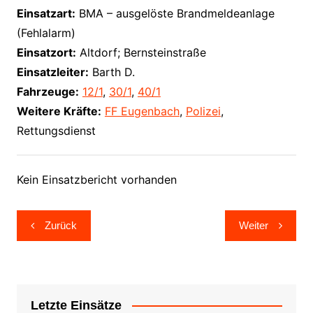
Einsatzart:
BMA – ausgelöste Brandmeldeanlage
(Fehlalarm)
Einsatzort:
Altdorf; Bernsteinstraße
Einsatzleiter:
Barth D.
Fahrzeuge:
12/1
,
30/1
,
40/1
Weitere Kräfte:
FF Eugenbach
,
Polizei
,
Rettungsdienst
Kein Einsatzbericht vorhanden
Beitragsnavigation
Zurück
Weiter
Letzte Einsätze